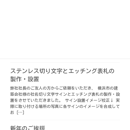
木製の名刺入れを製作いたしました。 フタ部分はカチッと
留まるので、勝手に開いてしまうことはありません。 開閉
部分も全て木材でできており、 木の温かみをを感じる名刺
入れとなっております。 名刺入れをお探しの方は、ぜひご
検討 […]
営業品目ページの写真を更新しました
立看板の写真を見る ガラス面サインの写真を見る
ステンレス切り文字とエッチング表札の
製作・設置
弊社社長のご友人の方からご依頼をいただき、 横浜市の建
築会社様の社名切り文字サインとエッチング表札の製作・設
置をさせていただきました。 サイン設置イメージ校正↓ 実
際に取り付ける場所の写真に各サインのイメージを合成して
お […]
新年のご挨拶