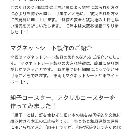
このたびの令和6年能登半島地震により犠牲になられた方々
に心よりお悔やみ申し上げますとともに、 被災された方々
にお見舞い申し上げます。 皆様の安全と被災地の１日も早
い復興をお祈りいたします。 旧年中は大変お世話になりま
した […]
マグネットシート製作のご紹介
今回はマグネットシート製品の製作の流れをご紹介いたしま
す。 マグネットシート製品の大きな特徴は、簡単に貼り剥
がしができることです。 時間帯や使用期間によって使い分
けることもできます。 車両用マグネットシートやホワイト
ボー […]
組子コースター、アクリルコースターを
作ってみました！
「組子」とは、釘を使わずに細い木の桟を幾何学的な文様に
組み付ける木工の伝統技能です。 もともと和風建築の建具
に用いられてきた「組子」ですが、和室が減少してきた現代