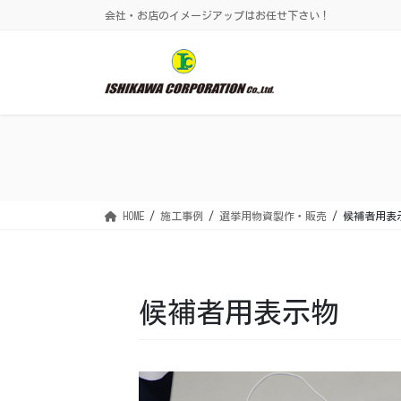
コ
ナ
会社・お店のイメージアップはお任せ下さい！
ン
ビ
テ
ゲ
ン
ー
ツ
シ
に
ョ
移
ン
動
に
移
動
HOME
施工事例
選挙用物資製作・販売
候補者用表
候補者用表示物