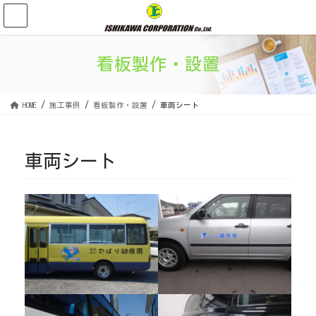
コ
ナ
ン
ビ
テ
ゲ
ン
ー
看板製作・設置
ツ
シ
に
ョ
移
ン
HOME
施工事例
看板製作・設置
車両シート
動
に
移
動
車両シート