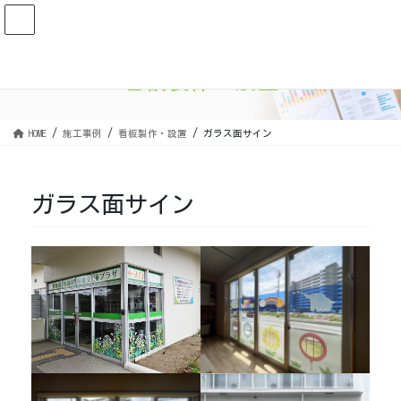
コ
ナ
ン
ビ
テ
ゲ
ン
ー
看板製作・設置
ツ
シ
に
ョ
移
ン
HOME
施工事例
看板製作・設置
ガラス面サイン
動
に
移
動
ガラス面サイン