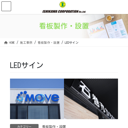
コ
ナ
ン
ビ
テ
ゲ
ン
ー
看板製作・設置
ツ
シ
に
ョ
移
ン
HOME
施工事例
看板製作・設置
LEDサイン
動
に
移
動
LEDサイン
看板製作・設置
カテゴリー